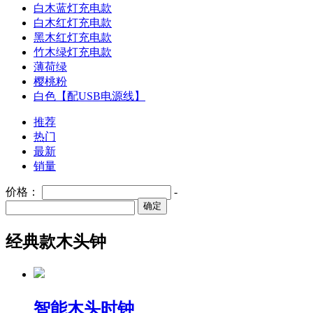
白木蓝灯充电款
白木红灯充电款
黑木红灯充电款
竹木绿灯充电款
薄荷绿
樱桃粉
白色【配USB电源线】
推荐
热门
最新
销量
价格：
-
确定
经典款木头钟
智能木头时钟